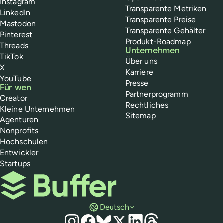
Instagram
Transparente Metriken
LinkedIn
Transparente Preise
Mastodon
Transparente Gehälter
Pinterest
Produkt-Roadmap
Threads
Unternehmen
TikTok
Über uns
X
Karriere
YouTube
Presse
Für wen
Partnerprogramm
Creator
Rechtliches
Kleine Unternehmen
Sitemap
Agenturen
Nonprofits
Hochschulen
Entwickler
Startups
Buffer
Deutsch
Social Media
Instagram
Facebook
Bluesky
X
LinkedIn
Threads