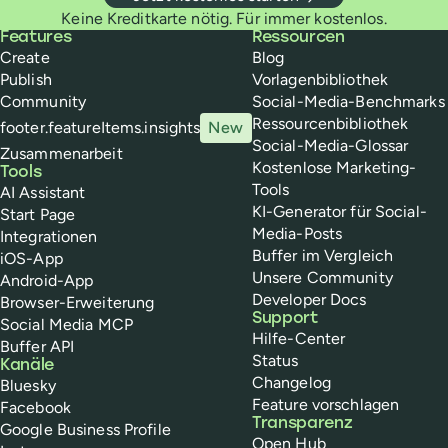
Keine Kreditkarte nötig. Für immer kostenlos.
Buffer
Features
Ressourcen
Create
Blog
Publish
Vorlagenbibliothek
Community
Social-Media-Benchmarks
Ressourcenbibliothek
footer.featureItems.insights
New
Social-Media-Glossar
Zusammenarbeit
Kostenlose Marketing-
Tools
Tools
AI Assistant
KI-Generator für Social-
Start Page
Media-Posts
Integrationen
Buffer im Vergleich
iOS-App
Unsere Community
Android-App
Developer Docs
Browser-Erweiterung
Support
Social Media MCP
Hilfe-Center
Buffer API
Status
Kanäle
Changelog
Bluesky
Feature vorschlagen
Facebook
Transparenz
Google Business Profile
Open Hub