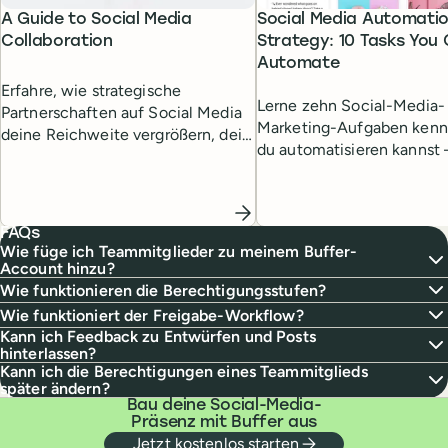
A Guide to Social Media
Social Media Automati
Collaboration
Strategy: 10 Tasks You
Automate
Erfahre, wie strategische
Lerne zehn Social-Media-
Partnerschaften auf Social Media
Marketing-Aufgaben kenn
deine Reichweite vergrößern, dein
du automatisieren kannst 
Engagement steigern und neue
einen freien Kopf und ein
Wachstumschancen eröffnen.
To-do-Liste.
FAQs
Wie füge ich Teammitglieder zu meinem Buffer-
Account hinzu?
Wie funktionieren die Berechtigungsstufen?
Wie funktioniert der Freigabe-Workflow?
Kann ich Feedback zu Entwürfen und Posts
hinterlassen?
Kann ich die Berechtigungen eines Teammitglieds
später ändern?
Bau deine Social-Media-
Präsenz mit Buffer aus
Jetzt kostenlos starten