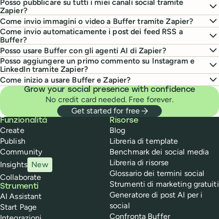
Posso pubblicare su tutti i miei canali social tramite
Zapier?
Come invio immagini o video a Buffer tramite Zapier?
Come invio automaticamente i post dei feed RSS a
Buffer?
Posso usare Buffer con gli agenti AI di Zapier?
Posso aggiungere un primo commento su Instagram e
LinkedIn tramite Zapier?
Come inizio a usare Buffer e Zapier?
Grow your social presence with confidence
No credit card needed. Free forever.
Get started for free
Buffer
Funzionalità
Risorse
Create
Blog
Publish
Libreria di template
Community
Benchmark dei social media
Libreria di risorse
Insights
New
Glossario dei termini social
Collaborate
Strumenti di marketing gratuiti
Strumenti
Generatore di post AI per i
AI Assistant
social
Start Page
Confronta Buffer
Integrazioni