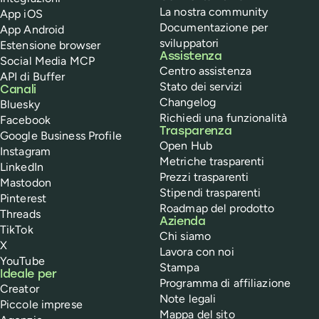
La nostra community
App iOS
Documentazione per
App Android
sviluppatori
Estensione browser
Assistenza
Social Media MCP
Centro assistenza
API di Buffer
Stato dei servizi
Canali
Changelog
Bluesky
Richiedi una funzionalità
Facebook
Trasparenza
Google Business Profile
Open Hub
Instagram
Metriche trasparenti
LinkedIn
Prezzi trasparenti
Mastodon
Stipendi trasparenti
Pinterest
Roadmap del prodotto
Threads
Azienda
TikTok
Chi siamo
X
Lavora con noi
YouTube
Stampa
Ideale per
Programma di affiliazione
Creator
Note legali
Piccole imprese
Mappa del sito