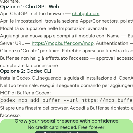
vuoi fare.
Opzione 1: ChatGPT Web
Apri ChatGPT nel tuo browser —
chatgpt.com
Apri le Impostazioni, trova la sezione Apps/Connectors, poi att
Modalità sviluppatore nelle Impostazioni avanzate
Aggiungi una nuova app e compila il modulo con: Name — B
Server URL —
https://mcp.buffer.com/mcp
, Authentication
Clicca su "Create" per finire. Potrebbe aprirsi una finestra di a
Buffer se non hai già effettuato l'accesso — approva l'access
completare la connessione
Opzione 2: Codex CLI
Installa Codex CLI seguendo la guida di installazione di OpenA
Nel tuo terminale, esegui il seguente comando per aggiungere 
MCP di Buffer a Codex:
codex mcp add buffer --url https://mcp.buffe
Si apre una finestra del browser. Accedi a Buffer se richiesto 
l'accesso.
Grow your social presence with confidence
No credit card needed. Free forever.