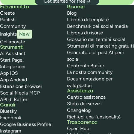
Get started for free
Buffer
Funzionalità
Risorse
Create
Blog
Publish
Libreria di template
Community
Benchmark dei social media
Libreria di risorse
Insights
New
Glossario dei termini social
Collaborate
Strumenti di marketing gratuiti
Strumenti
Generatore di post AI per i
AI Assistant
social
Start Page
Confronta Buffer
Integrazioni
La nostra community
App iOS
Documentazione per
App Android
sviluppatori
Estensione browser
Assistenza
Social Media MCP
Centro assistenza
API di Buffer
Stato dei servizi
Canali
Changelog
Bluesky
Richiedi una funzionalità
Facebook
Trasparenza
Google Business Profile
Open Hub
Instagram