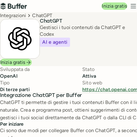
Navigazione principale
Inizia gratis
Buffer
M
Breadcrumbs
Integrazioni
ChatGPT
ChatGPT
Gestisci i tuoi contenuti da ChatGPT e
Codex
AI e agenti
Inizia gratis
Sviluppata da
Stato
OpenAI
Attiva
Tipo
Sito web
Di terze parti
https://chat.openai.co
Integrazione ChatGPT per Buffer
ChatGPT ti permette di gestire i tuoi contenuti Buffer con il 
naturale. Crea e programma post, ottieni suggerimenti di con
gestisci i tuoi social direttamente da ChatGPT o dalla CLI di 
Per iniziare
Ci sono due modi per collegare Buffer con ChatGPT, a second