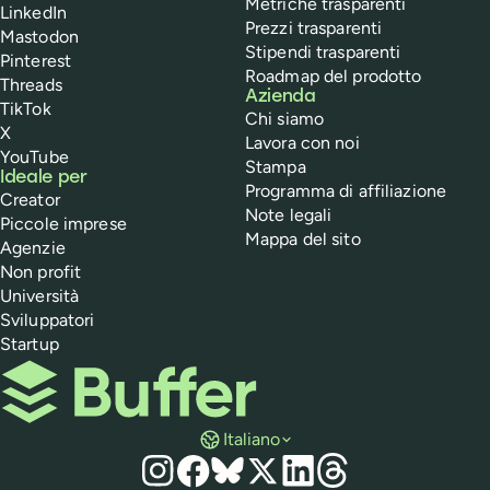
Metriche trasparenti
LinkedIn
Prezzi trasparenti
Mastodon
Stipendi trasparenti
Pinterest
Roadmap del prodotto
Threads
Azienda
TikTok
Chi siamo
X
Lavora con noi
YouTube
Stampa
Ideale per
Programma di affiliazione
Creator
Note legali
Piccole imprese
Mappa del sito
Agenzie
Non profit
Università
Sviluppatori
Startup
Buffer
Italiano
Social media
Instagram
Facebook
Bluesky
X
LinkedIn
Threads