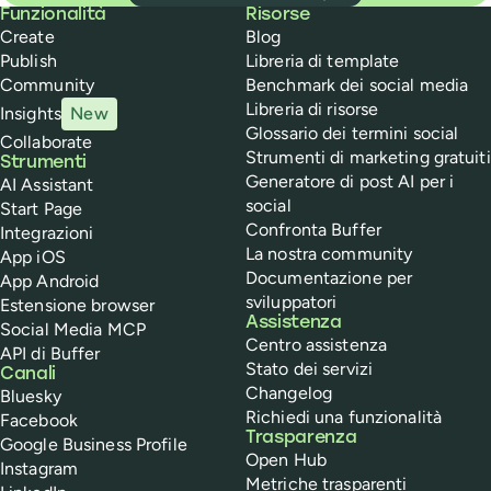
Buffer
Funzionalità
Risorse
Create
Blog
Publish
Libreria di template
Community
Benchmark dei social media
Libreria di risorse
Insights
New
Glossario dei termini social
Collaborate
Strumenti di marketing gratuiti
Strumenti
Generatore di post AI per i
AI Assistant
social
Start Page
Confronta Buffer
Integrazioni
La nostra community
App iOS
Documentazione per
App Android
sviluppatori
Estensione browser
Assistenza
Social Media MCP
Centro assistenza
API di Buffer
Stato dei servizi
Canali
Changelog
Bluesky
Richiedi una funzionalità
Facebook
Trasparenza
Google Business Profile
Open Hub
Instagram
Metriche trasparenti