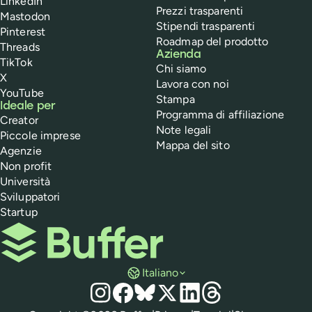
LinkedIn
Prezzi trasparenti
Mastodon
Stipendi trasparenti
Pinterest
Roadmap del prodotto
Threads
Azienda
TikTok
Chi siamo
X
Lavora con noi
YouTube
Stampa
Ideale per
Programma di affiliazione
Creator
Note legali
Piccole imprese
Mappa del sito
Agenzie
Non profit
Università
Sviluppatori
Startup
Buffer
Italiano
Social media
Instagram
Facebook
Bluesky
X
LinkedIn
Threads