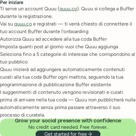
Per iniziare
Ti serve un account Quuu (
quuu.co
). Quuu si collega a Buffer
durante la registrazione.
Vai su
quuu.co
e registrati — ti verrà chiesto di connettere il
tuo account Buffer durante l'onboarding
Autorizza Quuu ad accedere alla tua coda Buffer
Imposta quanti post al giorno vuoi che Quuu aggiunga
Seleziona fino a 5 categorie di interesse che corrispondono al
tuo pubblico
Quuu inizierà ad aggiungere automaticamente contenuti
curati alla tua coda Buffer ogni mattina, seguendo la tua
programmazione di pubblicazione Buffer esistente
I suggerimenti di contenuto vengono revisionati e curati
prima di arrivare nella tua coda — Quuu non pubblicherà nulla
automaticamente senza prima passare attraverso il suo
processo di curatela.
Grow your social presence with confidence
No credit card needed. Free forever.
Get started for free