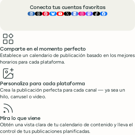
Conecta tus cuentas favoritas
Buffer ×
Buffer ×
Buffer ×
LinkedIn
Buffer ×
Threads
Buffer ×
Pinterest
Buffer ×
Bluesky
Buffer ×
YouTube
Buffer ×
X
Buffer ×
Google Business Pr
Buffer ×
Instagram
Buffer ×
Mastodon
TikTok
Face
Benefits
Comparte en el momento perfecto
Establece un calendario de publicación basado en los mejores
horarios para cada plataforma.
Personaliza para cada plataforma
Crea la publicación perfecta para cada canal — ya sea un
hilo, carrusel o video.
Mira lo que viene
Obtén una vista clara de tu calendario de contenido y lleva el
control de tus publicaciones planificadas.