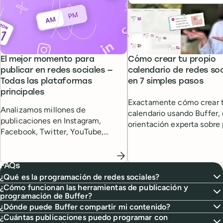
El mejor momento para
Cómo crear tu propio
publicar en redes sociales —
calendario de redes soc
Todas las plataformas
en 7 simples pasos
principales
Exactamente cómo crear t
Analizamos millones de
calendario usando Buffer,
publicaciones en Instagram,
orientación experta sobre
Facebook, Twitter, YouTube,
necesitas un calendario d
TikTok y LinkedIn para determinar
sociales.
cuándo se publicó el contenido
con mejor rendimiento.
FAQs
¿Qué es la programación de redes sociales?
¿Cómo funcionan las herramientas de publicación y
programación de Buffer?
¿Dónde puede Buffer compartir mi contenido?
¿Cuántas publicaciones puedo programar con