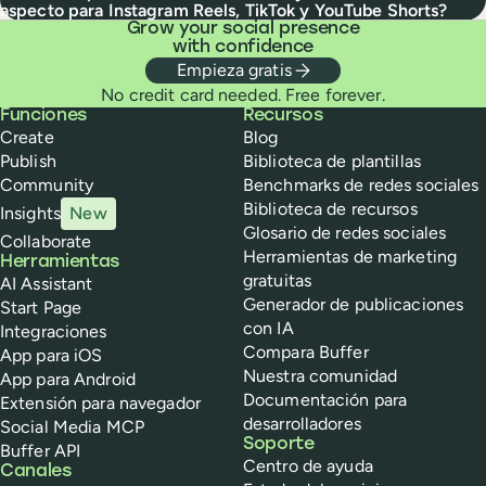
aspecto para Instagram Reels, TikTok y YouTube Shorts?
Grow your social presence
with confidence
Empieza gratis
No credit card needed. Free forever.
Buffer
Funciones
Recursos
Create
Blog
Publish
Biblioteca de plantillas
Community
Benchmarks de redes sociales
Biblioteca de recursos
Insights
New
Glosario de redes sociales
Collaborate
Herramientas de marketing
Herramientas
gratuitas
AI Assistant
Generador de publicaciones
Start Page
con IA
Integraciones
Compara Buffer
App para iOS
Nuestra comunidad
App para Android
Documentación para
Extensión para navegador
desarrolladores
Social Media MCP
Soporte
Buffer API
Centro de ayuda
Canales