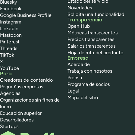
Estado del servicio
Bluesky
Novedades
Facebook
Solicita una funcionalidad
Google Business Profile
Transparencia
Instagram
Open Hub
LinkedIn
Métricas transparentes
Mastodon
Precios transparentes
Pinterest
Salarios transparentes
Threads
Hoja de ruta del producto
TikTok
Empresa
X
Acerca de
YouTube
Trabaja con nosotros
Para
Prensa
Creadores de contenido
Programa de socios
Pequeñas empresas
Legal
Agencias
Mapa del sitio
Organizaciones sin fines de
lucro
Educación superior
Desarrolladores
Startups
Buffer