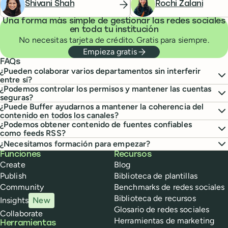
más.
Shivani Shah
Rochi Zalani
Una forma más simple de gestionar las redes sociales
en toda tu institución
No necesitas tarjeta de crédito. Gratis para siempre.
Empieza gratis
FAQs
¿Pueden colaborar varios departamentos sin interferir
entre sí?
¿Podemos controlar los permisos y mantener las cuentas
seguras?
¿Puede Buffer ayudarnos a mantener la coherencia del
contenido en todos los canales?
¿Podemos obtener contenido de fuentes confiables
como feeds RSS?
¿Necesitamos formación para empezar?
Buffer
Funciones
Recursos
Create
Blog
Publish
Biblioteca de plantillas
Community
Benchmarks de redes sociales
Biblioteca de recursos
Insights
New
Glosario de redes sociales
Collaborate
Herramientas de marketing
Herramientas