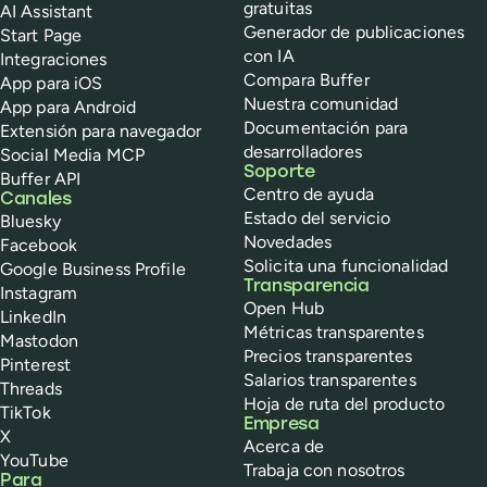
gratuitas
AI Assistant
Generador de publicaciones
Start Page
con IA
Integraciones
Compara Buffer
App para iOS
Nuestra comunidad
App para Android
Documentación para
Extensión para navegador
desarrolladores
Social Media MCP
Soporte
Buffer API
Centro de ayuda
Canales
Estado del servicio
Bluesky
Novedades
Facebook
Solicita una funcionalidad
Google Business Profile
Transparencia
Instagram
Open Hub
LinkedIn
Métricas transparentes
Mastodon
Precios transparentes
Pinterest
Salarios transparentes
Threads
Hoja de ruta del producto
TikTok
Empresa
X
Acerca de
YouTube
Trabaja con nosotros
Para