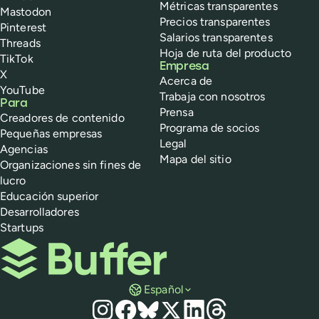
Métricas transparentes
Mastodon
Precios transparentes
Pinterest
Salarios transparentes
Threads
Hoja de ruta del producto
TikTok
Empresa
X
Acerca de
YouTube
Trabaja con nosotros
Para
Prensa
Creadores de contenido
Programa de socios
Pequeñas empresas
Legal
Agencias
Mapa del sitio
Organizaciones sin fines de
lucro
Educación superior
Desarrolladores
Startups
Buffer
Español
Redes sociales
Instagram
Facebook
Bluesky
X
LinkedIn
Threads