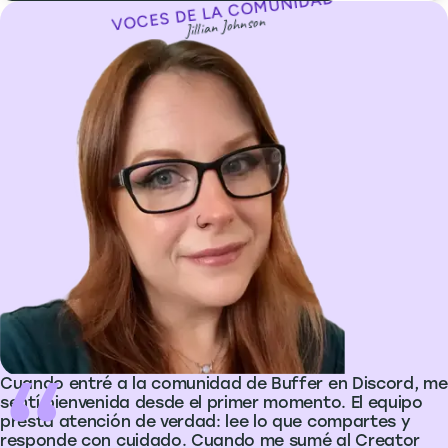
VOCES DE LA COMUNIDAD
Voces de la comunidad
Jillian Johnson
Cuando entré a la comunidad de Buffer en Discord, me
sentí bienvenida desde el primer momento. El equipo
presta atención de verdad: lee lo que compartes y
responde con cuidado. Cuando me sumé al Creator