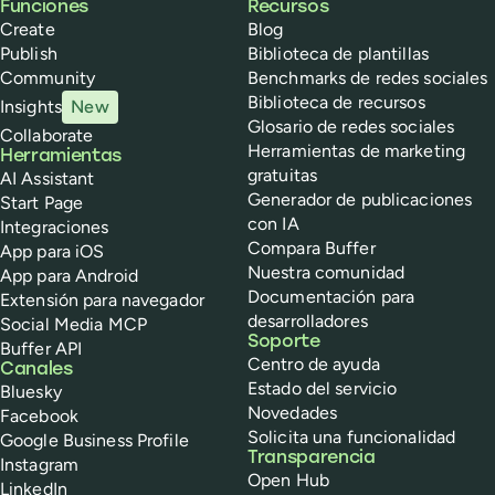
Buffer
Funciones
Recursos
Create
Blog
Publish
Biblioteca de plantillas
Community
Benchmarks de redes sociales
Biblioteca de recursos
Insights
New
Glosario de redes sociales
Collaborate
Herramientas de marketing
Herramientas
gratuitas
AI Assistant
Generador de publicaciones
Start Page
con IA
Integraciones
Compara Buffer
App para iOS
Nuestra comunidad
App para Android
Documentación para
Extensión para navegador
desarrolladores
Social Media MCP
Soporte
Buffer API
Centro de ayuda
Canales
Estado del servicio
Bluesky
Novedades
Facebook
Solicita una funcionalidad
Google Business Profile
Transparencia
Instagram
Open Hub
LinkedIn