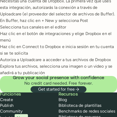
Necesitas una cuenta de Dropbox. La primera vez que uses
esta integración, autorizarás la conexión a través de
Uploadcare (el proveedor del selector de archivos de Buffer).
En Buffer, haz clic en + New y selecciona Post
Selecciona tus canales en el editor
Haz clic en el botón de integraciones y elige Dropbox en el
menú
Haz clic en Connect to Dropbox e inicia sesión en tu cuenta
si se te solicita
Autoriza a Uploadcare a acceder a tus archivos de Dropbox
Explora tus archivos, selecciona una imagen o un video y se
añadirá a tu publicación
Grow your social presence with confidence
No credit card needed. Free forever.
Get started for free
Buffer
Funciones
Recursos
Create
Blog
Publish
Biblioteca de plantillas
Community
Benchmarks de redes sociales
Biblioteca de recursos