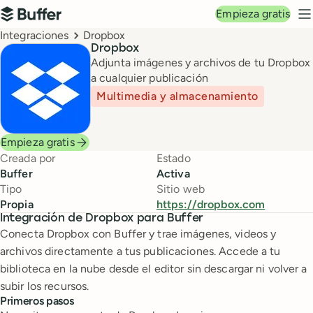
Navegación principal
Empieza gratis
Buffer
M
Breadcrumbs
Integraciones
Dropbox
Dropbox
Adjunta imágenes y archivos de tu Dropbox
a cualquier publicación
Multimedia y almacenamiento
Empieza gratis
Creada por
Estado
Buffer
Activa
Tipo
Sitio web
Propia
https://dropbox.com
Integración de Dropbox para Buffer
Conecta Dropbox con Buffer y trae imágenes, videos y
archivos directamente a tus publicaciones. Accede a tu
biblioteca en la nube desde el editor sin descargar ni volver a
subir los recursos.
Primeros pasos