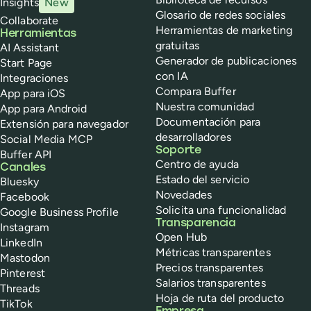
Insights
New
Glosario de redes sociales
Collaborate
Herramientas de marketing
Herramientas
gratuitas
AI Assistant
Generador de publicaciones
Start Page
con IA
Integraciones
Compara Buffer
App para iOS
Nuestra comunidad
App para Android
Documentación para
Extensión para navegador
desarrolladores
Social Media MCP
Soporte
Buffer API
Centro de ayuda
Canales
Estado del servicio
Bluesky
Novedades
Facebook
Solicita una funcionalidad
Google Business Profile
Transparencia
Instagram
Open Hub
LinkedIn
Métricas transparentes
Mastodon
Precios transparentes
Pinterest
Salarios transparentes
Threads
Hoja de ruta del producto
TikTok