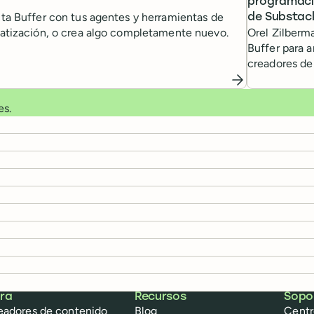
programaci
a Buffer con tus agentes y herramientas de
de Substack
tización, o crea algo completamente nuevo.
Orel Zilberm
Buffer para 
creadores de
junto con Li
flujo de traba
es.
ra
Recursos
Sopo
eadores de contenido
Blog
Centr