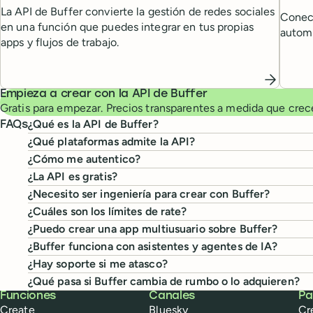
La API de Buffer convierte la gestión de redes sociales
Conect
en una función que puedes integrar en tus propias
automa
apps y flujos de trabajo.
Empieza a crear con la API de Buffer
Gratis para empezar. Precios transparentes a medida que crec
¿Qué es la API de Buffer?
FAQs
¿Qué plataformas admite la API?
¿Cómo me autentico?
¿La API es gratis?
¿Necesito ser ingeniería para crear con Buffer?
¿Cuáles son los límites de rate?
¿Puedo crear una app multiusuario sobre Buffer?
¿Buffer funciona con asistentes y agentes de IA?
¿Hay soporte si me atasco?
¿Qué pasa si Buffer cambia de rumbo o lo adquieren?
Buffer
Funciones
Canales
Pa
Create
Bluesky
Cr