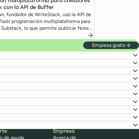
ón multiplataforma para creadores
 con la API de Buffer
an, fundador de WriteStack, usó la API de
añadir programación multiplataforma para
 Substack, lo que permite publicar Notes
nkedIn, X y otros canales desde un mismo
jo.
Empieza gratis
rte
Empresa
o de ayuda
Acerca de