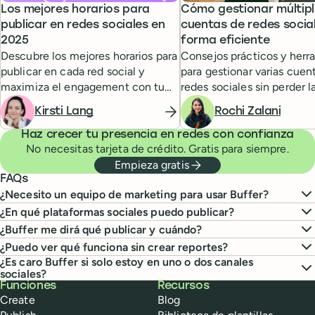
Los mejores horarios para
Cómo gestionar múltipl
publicar en redes sociales en
cuentas de redes socia
2025
forma eficiente
Descubre los mejores horarios para
Consejos prácticos y herr
publicar en cada red social y
para gestionar varias cuen
maximiza el engagement con tu
redes sociales sin perder l
audiencia.
Kirsti Lang
Rochi Zalani
Haz crecer tu presencia en redes con confianza
No necesitas tarjeta de crédito. Gratis para siempre.
Empieza gratis
FAQs
¿Necesito un equipo de marketing para usar Buffer?
¿En qué plataformas sociales puedo publicar?
¿Buffer me dirá qué publicar y cuándo?
¿Puedo ver qué funciona sin crear reportes?
¿Es caro Buffer si solo estoy en uno o dos canales
sociales?
Buffer
Funciones
Recursos
Create
Blog