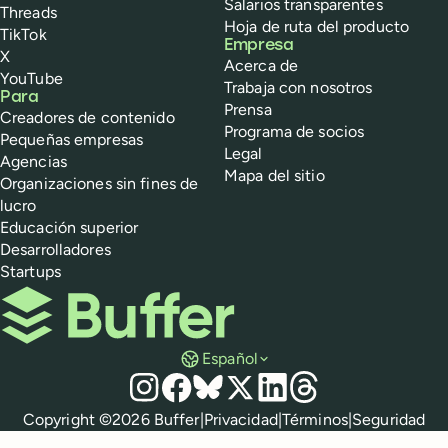
Salarios transparentes
Threads
Hoja de ruta del producto
TikTok
Empresa
X
Acerca de
YouTube
Trabaja con nosotros
Para
Prensa
Creadores de contenido
Programa de socios
Pequeñas empresas
Legal
Agencias
Mapa del sitio
Organizaciones sin fines de
lucro
Educación superior
Desarrolladores
Startups
Buffer
Español
Redes sociales
Instagram
Facebook
Bluesky
X
LinkedIn
Threads
Políticas
Copyright ©
2026
Buffer
|
Privacidad
|
Términos
|
Seguridad