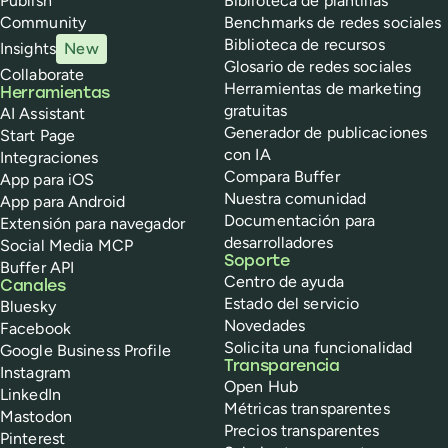
Publish
Biblioteca de plantillas
Community
Benchmarks de redes sociales
Biblioteca de recursos
Insights
New
Glosario de redes sociales
Collaborate
Herramientas de marketing
Herramientas
gratuitas
AI Assistant
Generador de publicaciones
Start Page
con IA
Integraciones
Compara Buffer
App para iOS
Nuestra comunidad
App para Android
Documentación para
Extensión para navegador
desarrolladores
Social Media MCP
Soporte
Buffer API
Centro de ayuda
Canales
Estado del servicio
Bluesky
Novedades
Facebook
Solicita una funcionalidad
Google Business Profile
Transparencia
Instagram
Open Hub
LinkedIn
Métricas transparentes
Mastodon
Precios transparentes
Pinterest