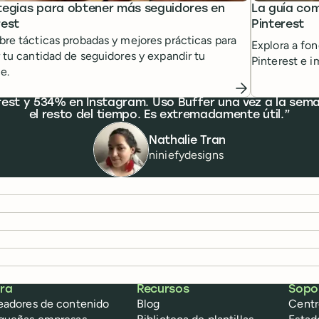
tegias para obtener más seguidores en
La guía com
rest
Pinterest
re tácticas probadas y mejores prácticas para
Explora a fon
 tu cantidad de seguidores y expandir tu
Pinterest e i
e.
t y 534% en Instagram. Uso Buffer una vez a la semana
el resto del tiempo. Es extremadamente útil.
Nathalie Tran
niniefydesigns
ra
Recursos
Sopo
eadores de contenido
Blog
Centr