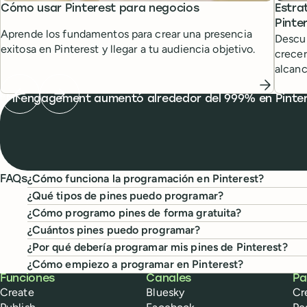
Cómo usar Pinterest para negocios
Estra
Pinte
Aprende los fundamentos para crear una presencia
Descub
exitosa en Pinterest y llegar a tu audiencia objetivo.
crecer
alcanc
Previous testimonial
Next testimonial
What people are saying
Mi engagement aumentó alrededor del 999% en Pinteres
¿Cómo funciona la programación en Pinterest?
FAQs
¿Qué tipos de pines puedo programar?
¿Cómo programo pines de forma gratuita?
¿Cuántos pines puedo programar?
¿Por qué debería programar mis pines de Pinterest?
¿Cómo empiezo a programar en Pinterest?
Buffer
Funciones
Canales
Pa
Create
Bluesky
Cr