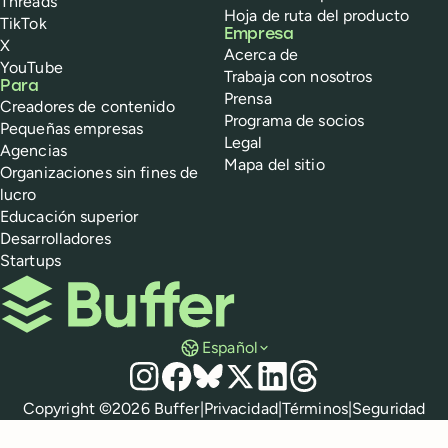
Threads
Hoja de ruta del producto
TikTok
Empresa
X
Acerca de
YouTube
Trabaja con nosotros
Para
Prensa
Creadores de contenido
Programa de socios
Pequeñas empresas
Legal
Agencias
Mapa del sitio
Organizaciones sin fines de
lucro
Educación superior
Desarrolladores
Startups
Buffer
Español
Redes sociales
Instagram
Facebook
Bluesky
X
LinkedIn
Threads
Políticas
Copyright ©
2026
Buffer
|
Privacidad
|
Términos
|
Seguridad