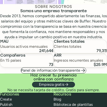
SOBRE NOSOTROS
Somos una empresa transparente
Desde 2013, hemos compartido abiertamente las finanzas, los
salarios del equipo y otras métricas claves de Buffer. Nuestro
compromiso con la transparencia se basa en nuestra creencia
que fomenta la confianza, nos mantiene responsables y nos
ayuda a impulsar un cambio positivo en nuestra industria.
MAU
Clientes totales
Usuarios activos mensuales
Clientes totales
241,644
79,311
Compañeros
ARR
En 15 países
Ingresos recurrentes anuales
73
$25.9M
Panel de información transparente
Haz crecer tu presencia
online con confianza
Empieza gratis
No se necesita tarjeta de crédito. Gratis para siempre.
Buffer
Funciones
Recursos
Create
Blog
Publish
Biblioteca de plantillas