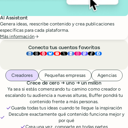
AI Assistant
Genera ideas, reescribe contenido y crea publicaciones
específicas para cada plataforma.
Más información
Conecta tus cuentas favoritas
Buffer ×
Buffer ×
Buffer ×
LinkedIn
Buffer ×
Threads
Buffer ×
Pinterest
Buffer ×
Bluesky
Buffer ×
YouTube
Buffer ×
X
Buffer ×
Google Business Pr
Buffer ×
Instagram
Buffer ×
Mastodon
TikTok
Face
Seas quien seas, te tenemos cubierto
Creadores
Pequeñas empresas
Agencias
a
a
Crece de cero
→
uno
→
un millón
Ya sea si estás comenzando tu camino como creador o
escalando tu audiencia a nuevas alturas, Buffer pondrá tu
contenido frente a más personas.
Guarda todas tus ideas cuando te llegue la inspiración
Descubre exactamente qué contenido funciona mejor y
por qué
Crea una vez, comparte en todas partes