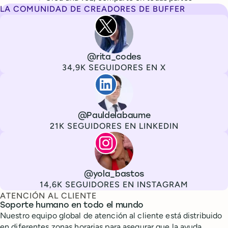
LA COMUNIDAD DE CREADORES DE BUFFER
Rita Iglesias
Canal
X
Usuario
@rita_codes
Seguidores
34,9K SEGUIDORES EN X
Paul de La Baume
Canal
LinkedIn
Usuario
@Pauldelabaume
Seguidores
21K SEGUIDORES EN LINKEDIN
Lola Tatiana Veiga Bastos
Canal
Instagram
Usuario
@yola_bastos
Seguidores
14,6K SEGUIDORES EN INSTAGRAM
ATENCIÓN AL CLIENTE
Soporte humano en todo el mundo
Nuestro equipo global de atención al cliente está distribuido
en diferentes zonas horarias para asegurar que la ayuda