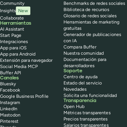
Community
Benchmarks de redes sociales
Biblioteca de recursos
Insights
New
Glosario de redes sociales
Collaborate
Herramientas de marketing
Herramientas
gratuitas
AI Assistant
Generador de publicaciones
Start Page
con IA
Integraciones
Compara Buffer
App para iOS
Nuestra comunidad
App para Android
Documentación para
Extensión para navegador
desarrolladores
Social Media MCP
Soporte
Buffer API
Centro de ayuda
Canales
Estado del servicio
Bluesky
Novedades
Facebook
Solicita una funcionalidad
Google Business Profile
Transparencia
Instagram
Open Hub
LinkedIn
Métricas transparentes
Mastodon
Precios transparentes
Pinterest
Salarios transparentes