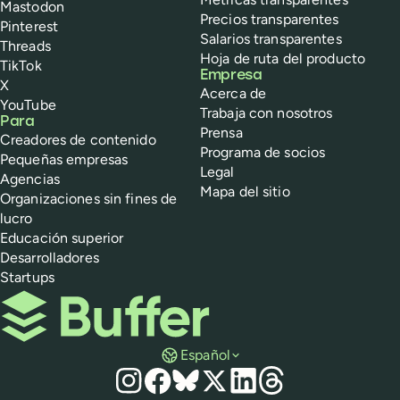
Mastodon
Precios transparentes
Pinterest
Salarios transparentes
Threads
Hoja de ruta del producto
TikTok
Empresa
X
Acerca de
YouTube
Trabaja con nosotros
Para
Prensa
Creadores de contenido
Programa de socios
Pequeñas empresas
Legal
Agencias
Mapa del sitio
Organizaciones sin fines de
lucro
Educación superior
Desarrolladores
Startups
Buffer
Español
Redes sociales
Instagram
Facebook
Bluesky
X
LinkedIn
Threads