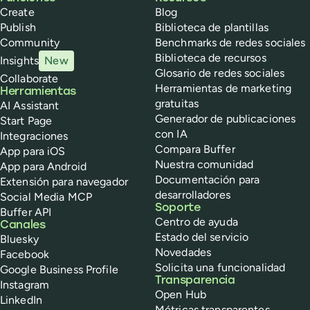
Create
Blog
Publish
Biblioteca de plantillas
Community
Benchmarks de redes sociales
Biblioteca de recursos
Insights
New
Glosario de redes sociales
Collaborate
Herramientas de marketing
Herramientas
gratuitas
AI Assistant
Generador de publicaciones
Start Page
con IA
Integraciones
Compara Buffer
App para iOS
Nuestra comunidad
App para Android
Documentación para
Extensión para navegador
desarrolladores
Social Media MCP
Soporte
Buffer API
Centro de ayuda
Canales
Estado del servicio
Bluesky
Novedades
Facebook
Solicita una funcionalidad
Google Business Profile
Transparencia
Instagram
Open Hub
LinkedIn
Métricas transparentes