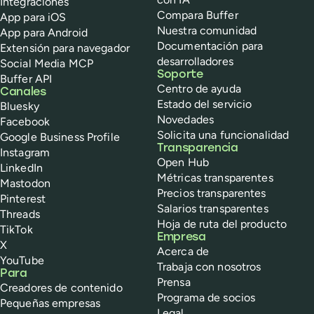
Integraciones
Compara Buffer
App para iOS
Nuestra comunidad
App para Android
Documentación para
Extensión para navegador
desarrolladores
Social Media MCP
Soporte
Buffer API
Centro de ayuda
Canales
Estado del servicio
Bluesky
Novedades
Facebook
Solicita una funcionalidad
Google Business Profile
Transparencia
Instagram
Open Hub
LinkedIn
Métricas transparentes
Mastodon
Precios transparentes
Pinterest
Salarios transparentes
Threads
Hoja de ruta del producto
TikTok
Empresa
X
Acerca de
YouTube
Trabaja con nosotros
Para
Prensa
Creadores de contenido
Programa de socios
Pequeñas empresas
Legal