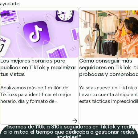
ayudarte.
Los mejores horarios para
Cómo conseguir más
publicar en TikTok y maximizar
seguidores en TikTok: t
tus vistas
probadas y comproba
Analizamos más de 1 millón de
Ya seas nuevo en TikTok o
TikToks para identificar el mejor
llevar tu cuenta al siguient
horario, día y formato de
estas tácticas imprescindi
publicación para obtener el
ayudarán a alcanzar tus m
máximo de vistas.
TikTok y conseguir más se
What people are saying
¡Pasamos de 110k a 310k seguidores en TikTok y redujo
a la mitad el tiempo que dedicaba a gestionar redes
sociales!