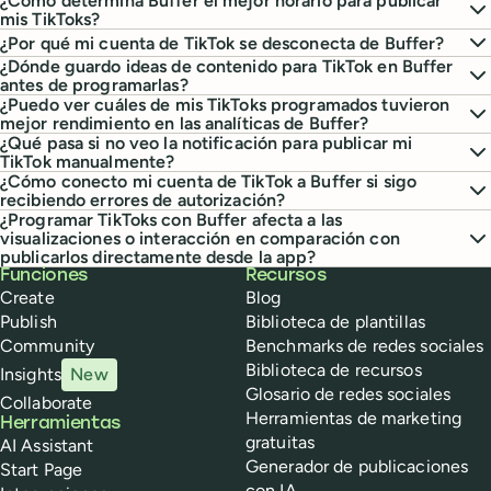
¿Cómo determina Buffer el mejor horario para publicar
mis TikToks?
¿Por qué mi cuenta de TikTok se desconecta de Buffer?
¿Dónde guardo ideas de contenido para TikTok en Buffer
antes de programarlas?
¿Puedo ver cuáles de mis TikToks programados tuvieron
mejor rendimiento en las analíticas de Buffer?
¿Qué pasa si no veo la notificación para publicar mi
TikTok manualmente?
¿Cómo conecto mi cuenta de TikTok a Buffer si sigo
recibiendo errores de autorización?
¿Programar TikToks con Buffer afecta a las
visualizaciones o interacción en comparación con
publicarlos directamente desde la app?
Buffer
Funciones
Recursos
Create
Blog
Publish
Biblioteca de plantillas
Community
Benchmarks de redes sociales
Biblioteca de recursos
Insights
New
Glosario de redes sociales
Collaborate
Herramientas de marketing
Herramientas
gratuitas
AI Assistant
Generador de publicaciones
Start Page
con IA