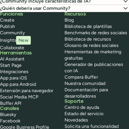
¿Community incluye características de IA?
¿Quién debería usar Community?
Buffer
Funciones
Recursos
Create
Blog
Publish
Biblioteca de plantillas
Community
Benchmarks de redes sociales
Biblioteca de recursos
Insights
New
Glosario de redes sociales
Collaborate
Herramientas de marketing
Herramientas
gratuitas
AI Assistant
Generador de publicaciones
Start Page
con IA
Integraciones
Compara Buffer
App para iOS
Nuestra comunidad
App para Android
Documentación para
Extensión para navegador
desarrolladores
Social Media MCP
Soporte
Buffer API
Centro de ayuda
Canales
Estado del servicio
Bluesky
Novedades
Facebook
Solicita una funcionalidad
Google Business Profile