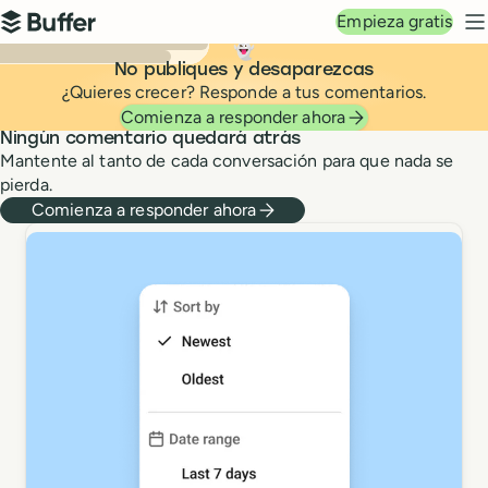
Navegación principal
Empieza gratis
Buffer
M
👻
No publiques y desaparezcas
¿Quieres crecer? Responde a tus comentarios.
Community
Comienza a responder ahora
Ningún comentario quedará atrás
Mantente al tanto de cada conversación para que nada se
pierda.
Comienza a responder ahora