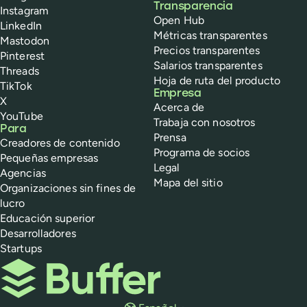
Transparencia
Instagram
Open Hub
LinkedIn
Métricas transparentes
Mastodon
Precios transparentes
Pinterest
Salarios transparentes
Threads
Hoja de ruta del producto
TikTok
Empresa
X
Acerca de
YouTube
Trabaja con nosotros
Para
Prensa
Creadores de contenido
Programa de socios
Pequeñas empresas
Legal
Agencias
Mapa del sitio
Organizaciones sin fines de
lucro
Educación superior
Desarrolladores
Startups
Buffer