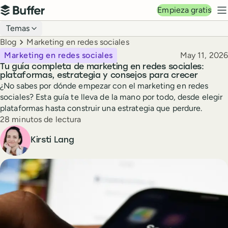
Navegación principal
Empieza gratis
Buffer
M
Navegación del blog
Temas
Breadcrumbs
Blog
Marketing en redes sociales
Publicado
Marketing en redes sociales
May 11, 2026
Tu guía completa de marketing en redes sociales:
plataformas, estrategia y consejos para crecer
¿No sabes por dónde empezar con el marketing en redes
sociales? Esta guía te lleva de la mano por todo, desde elegir
plataformas hasta construir una estrategia que perdure.
Tiempo de lectura
28 minutos de lectura
Autor
Kirsti Lang