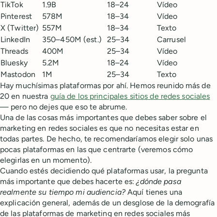
TikTok
1.9B
18–24
Vídeo
Pinterest
578M
18–34
Vídeo
X (Twitter)
557M
18–34
Texto
LinkedIn
350–450M (est.)
25–34
Carrusel
Threads
400M
25–34
Vídeo
Bluesky
5.2M
18–24
Vídeo
Mastodon
1M
25–34
Texto
Hay muchísimas plataformas por ahí. Hemos reunido más de
20 en nuestra
guía de los principales sitios de redes sociales
— pero no dejes que eso te abrume.
Una de las cosas más importantes que debes saber sobre el
marketing en redes sociales es que no necesitas estar en
todas partes. De hecho, te recomendaríamos elegir solo unas
pocas plataformas en las que centrarte (veremos cómo
elegirlas en un momento).
Cuando estés decidiendo qué plataformas usar, la pregunta
más importante que debes hacerte es:
¿dónde pasa
realmente su tiempo mi audiencia?
Aquí tienes una
explicación general, además de un desglose de la demografía
de las plataformas de marketing en redes sociales más