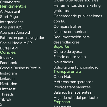
Glosario de redes sociales
Collaborate
Herramientas de marketing
Herramientas
gratuitas
AI Assistant
Generador de publicaciones
Start Page
con IA
Integraciones
Compara Buffer
App para iOS
Nuestra comunidad
App para Android
Documentación para
Extensión para navegador
desarrolladores
Social Media MCP
Soporte
Buffer API
Centro de ayuda
Canales
Estado del servicio
Bluesky
Novedades
Facebook
Solicita una funcionalidad
Google Business Profile
Transparencia
Instagram
Open Hub
LinkedIn
Métricas transparentes
Mastodon
Precios transparentes
Pinterest
Salarios transparentes
Threads
Hoja de ruta del producto
TikTok
Empresa
X
Acerca de