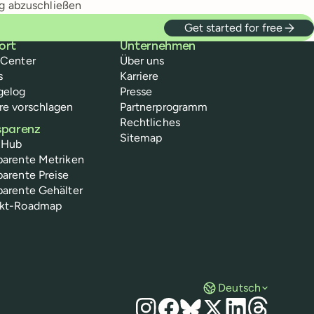
ng abzuschließen
Get started for free
ort
Unternehmen
-Center
Über uns
s
Karriere
gelog
Presse
re vorschlagen
Partnerprogramm
Rechtliches
sparenz
Sitemap
 Hub
parente Metriken
parente Preise
parente Gehälter
ukt-Roadmap
Deutsch
Social Media
Instagram
Facebook
Bluesky
X
LinkedIn
Threads