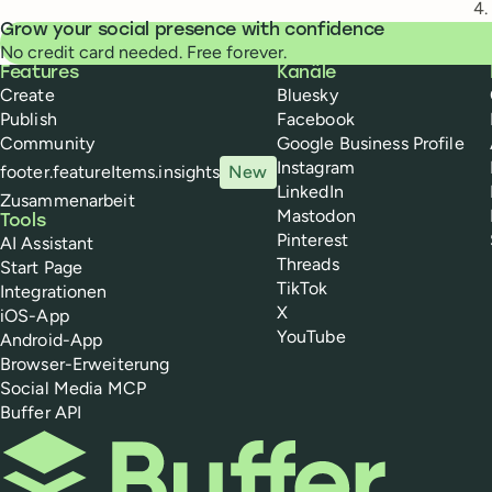
Grow your social presence with confidence
No credit card needed. Free forever.
Buffer
Features
Kanäle
Create
Bluesky
Publish
Facebook
Community
Google Business Profile
Instagram
footer.featureItems.insights
New
LinkedIn
Zusammenarbeit
Mastodon
Tools
Pinterest
AI Assistant
Threads
Start Page
TikTok
Integrationen
X
iOS-App
YouTube
Android-App
Browser-Erweiterung
Social Media MCP
Buffer API
Buffer