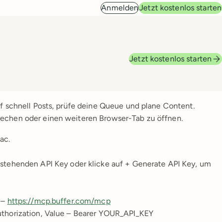
Anmelden
Jetzt kostenlos starten
Jetzt kostenlos starten
rf schnell Posts, prüfe deine Queue und plane Content.
rechen oder einen weiteren Browser-Tab zu öffnen.
ac.
stehenden API Key oder klicke auf + Generate API Key, um
 –
https://mcp.buffer.com/mcp
uthorization, Value – Bearer YOUR_API_KEY