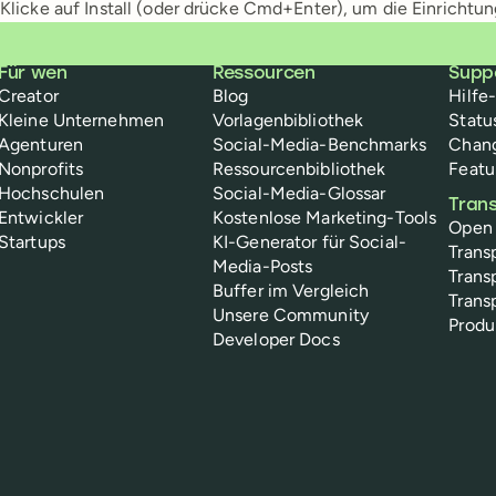
Klicke auf Install (oder drücke Cmd+Enter), um die Einrichtu
Für wen
Ressourcen
Supp
Creator
Blog
Hilfe
Kleine Unternehmen
Vorlagenbibliothek
Statu
Agenturen
Social-Media-Benchmarks
Chan
Nonprofits
Ressourcenbibliothek
Featu
Hochschulen
Social-Media-Glossar
Tran
Entwickler
Kostenlose Marketing-Tools
Open
Startups
KI-Generator für Social-
Trans
Media-Posts
Trans
Buffer im Vergleich
Trans
Unsere Community
Prod
Developer Docs