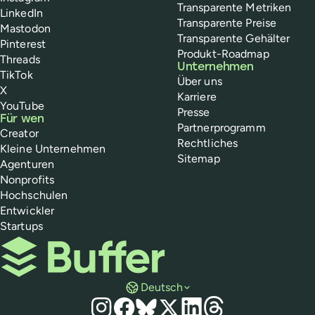
Transparente Metriken
LinkedIn
Transparente Preise
Mastodon
Transparente Gehälter
Pinterest
Produkt-Roadmap
Threads
Unternehmen
TikTok
Über uns
X
Karriere
YouTube
Presse
Für wen
Partnerprogramm
Creator
Rechtliches
Kleine Unternehmen
Sitemap
Agenturen
Nonprofits
Hochschulen
Entwickler
Startups
Buffer
Deutsch
Social Media
Instagram
Facebook
Bluesky
X
LinkedIn
Threads