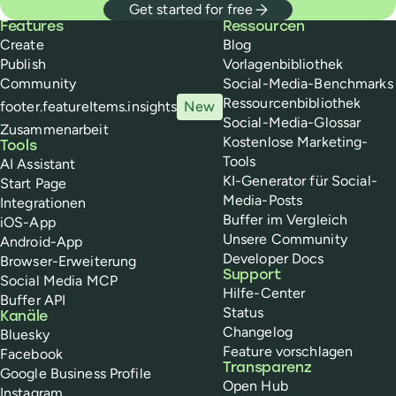
Get started for free
Buffer
Features
Ressourcen
Create
Blog
Publish
Vorlagenbibliothek
Community
Social-Media-Benchmarks
Ressourcenbibliothek
footer.featureItems.insights
New
Social-Media-Glossar
Zusammenarbeit
Kostenlose Marketing-
Tools
Tools
AI Assistant
KI-Generator für Social-
Start Page
Media-Posts
Integrationen
Buffer im Vergleich
iOS-App
Unsere Community
Android-App
Developer Docs
Browser-Erweiterung
Support
Social Media MCP
Hilfe-Center
Buffer API
Status
Kanäle
Changelog
Bluesky
Feature vorschlagen
Facebook
Transparenz
Google Business Profile
Open Hub
Instagram