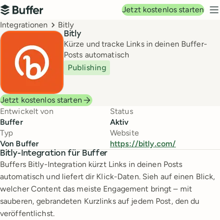
Hauptnavigation
Jetzt kostenlos starten
Buffer
N
Breadcrumbs
Integrationen
Bitly
Bitly
Kürze und tracke Links in deinen Buffer-
Posts automatisch
Publishing
Jetzt kostenlos starten
Entwickelt von
Status
Buffer
Aktiv
Typ
Website
Von Buffer
https://bitly.com/
Bitly-Integration für Buffer
Buffers Bitly-Integration kürzt Links in deinen Posts
automatisch und liefert dir Klick-Daten. Sieh auf einen Blick,
welcher Content das meiste Engagement bringt – mit
sauberen, gebrandeten Kurzlinks auf jedem Post, den du
veröffentlichst.