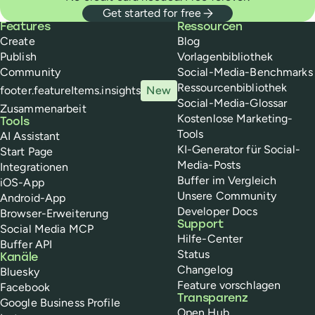
Get started for free
Buffer
Features
Ressourcen
Create
Blog
Publish
Vorlagenbibliothek
Community
Social-Media-Benchmarks
Ressourcenbibliothek
footer.featureItems.insights
New
Social-Media-Glossar
Zusammenarbeit
Kostenlose Marketing-
Tools
Tools
AI Assistant
KI-Generator für Social-
Start Page
Media-Posts
Integrationen
Buffer im Vergleich
iOS-App
Unsere Community
Android-App
Developer Docs
Browser-Erweiterung
Support
Social Media MCP
Hilfe-Center
Buffer API
Status
Kanäle
Changelog
Bluesky
Feature vorschlagen
Facebook
Transparenz
Google Business Profile
Open Hub