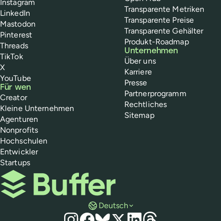
Instagram
Transparente Metriken
LinkedIn
Transparente Preise
Mastodon
Transparente Gehälter
Pinterest
Produkt-Roadmap
Threads
Unternehmen
TikTok
Über uns
X
Karriere
YouTube
Presse
Für wen
Partnerprogramm
Creator
Rechtliches
Kleine Unternehmen
Sitemap
Agenturen
Nonprofits
Hochschulen
Entwickler
Startups
Buffer
Deutsch
Social Media
Instagram
Facebook
Bluesky
X
LinkedIn
Threads