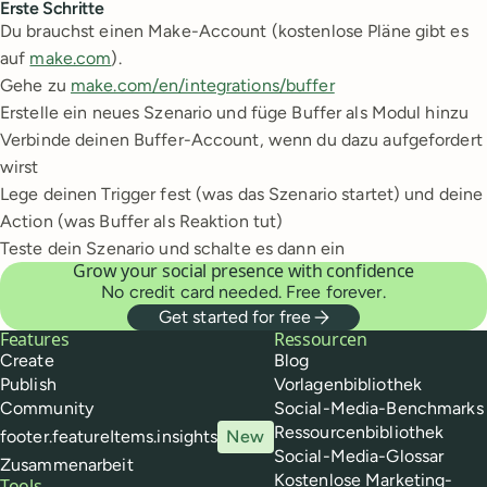
Erste Schritte
Du brauchst einen Make-Account (kostenlose Pläne gibt es
auf
make.com
).
Gehe zu
make.com/en/integrations/buffer
Erstelle ein neues Szenario und füge Buffer als Modul hinzu
Verbinde deinen Buffer-Account, wenn du dazu aufgefordert
wirst
Lege deinen Trigger fest (was das Szenario startet) und deine
Action (was Buffer als Reaktion tut)
Teste dein Szenario und schalte es dann ein
Grow your social presence with confidence
No credit card needed. Free forever.
Get started for free
Buffer
Features
Ressourcen
Create
Blog
Publish
Vorlagenbibliothek
Community
Social-Media-Benchmarks
Ressourcenbibliothek
footer.featureItems.insights
New
Social-Media-Glossar
Zusammenarbeit
Kostenlose Marketing-
Tools