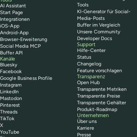
Tools
AI Assistant
KI-Generator für Social-
Start Page
Media-Posts
Integrationen
Buffer im Vergleich
iOS-App
Unsere Community
Android-App
Developer Docs
Browser-Erweiterung
Support
Social Media MCP
Hilfe-Center
Buffer API
Status
Kanäle
Changelog
Bluesky
Feature vorschlagen
Facebook
Transparenz
Google Business Profile
Open Hub
Instagram
Transparente Metriken
LinkedIn
Transparente Preise
Mastodon
Transparente Gehälter
Pinterest
Produkt-Roadmap
Threads
Unternehmen
TikTok
Über uns
X
Karriere
YouTube
Presse