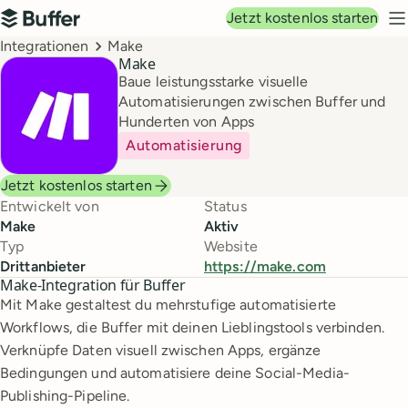
Hauptnavigation
Jetzt kostenlos starten
Buffer
N
Breadcrumbs
Integrationen
Make
Make
Baue leistungsstarke visuelle
Automatisierungen zwischen Buffer und
Hunderten von Apps
Automatisierung
Jetzt kostenlos starten
Entwickelt von
Status
Make
Aktiv
Typ
Website
Drittanbieter
https://make.com
Make-Integration für Buffer
Mit Make gestaltest du mehrstufige automatisierte
Workflows, die Buffer mit deinen Lieblingstools verbinden.
Verknüpfe Daten visuell zwischen Apps, ergänze
Bedingungen und automatisiere deine Social-Media-
Publishing-Pipeline.