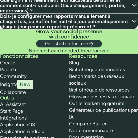
Que signifient réellement les indicateurs de Buffer et
comment sont-ils calculés (taux d’engagement, portée,
impressions) ?
Dois-je configurer mes rapports manuellement à
chaque fois, ou Buffer les met-il à jour automatiquement
chaque jour pour un reporting récurrent ?
Grow your social presence
with confidence
Get started for free
No credit card needed. Free forever.
Buffer
Fonctionnalités
Ressources
Create
Blog
Publish
Bibliothèque de modèles
Community
Benchmarks des réseaux
sociaux
Insights
New
Bibliothèque de ressources
Collaborate
Glossaire des réseaux sociaux
Outils
Outils marketing gratuits
AI Assistant
Générateur de publications par
Start Page
IA
Intégrations
Comparer Buffer
Application iOS
Notre communauté
Application Android
Documentation