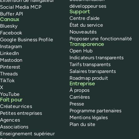
Extension de navigateur
développeur·ses
Social Media MCP
Support
Buffer API
Centre d’aide
Canaux
État du service
Bluesky
Nouveautés
Facebook
Proposer une fonctionnalité
Google Business Profile
Transparence
Instagram
Open Hub
LinkedIn
Indicateurs transparents
Mastodon
Tarifs transparents
Pinterest
Salaires transparents
Threads
Roadmap produit
TikTok
Entreprise
X
À propos
YouTube
Carrières
Fait pour
Presse
Créateur·rices
Programme partenaires
Petites entreprises
Mentions légales
Agences
Plan du site
Associations
Enseignement supérieur