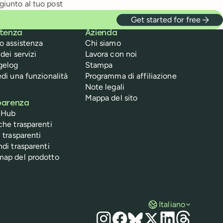
giunto al tuo post
Get started for free
stenza
Azienda
o assistenza
Chi siamo
dei servizi
Lavora con noi
gelog
Stampa
edi una funzionalità
Programma di affiliazione
Note legali
Mappa del sito
parenza
 Hub
che trasparenti
 trasparenti
ndi trasparenti
ap del prodotto
Italiano
Social media
Instagram
Facebook
Bluesky
X
LinkedIn
Threads