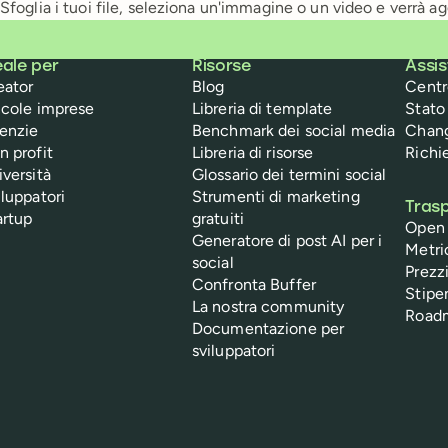
Sfoglia i tuoi file, seleziona un'immagine o un video e verrà ag
eale per
Risorse
Assi
eator
Blog
Centr
ccole imprese
Libreria di template
Stato 
enzie
Benchmark dei social media
Chan
n profit
Libreria di risorse
Richi
iversità
Glossario dei termini social
iluppatori
Strumenti di marketing
Tras
artup
gratuiti
Open
Generatore di post AI per i
Metri
social
Prezzi
Confronta Buffer
Stipe
La nostra community
Roadm
Documentazione per
sviluppatori