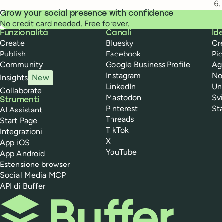
Grow your social presence with confidence
No credit card needed. Free forever.
Buffer
Funzionalità
Canali
Id
Create
Bluesky
Cr
Publish
Facebook
Pi
Community
Google Business Profile
Ag
Instagram
No
Insights
New
LinkedIn
Un
Collaborate
Mastodon
Sv
Strumenti
Pinterest
St
AI Assistant
Threads
Start Page
TikTok
Integrazioni
X
App iOS
YouTube
App Android
Estensione browser
Social Media MCP
API di Buffer
Buffer