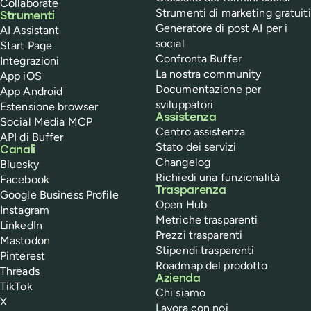
Collaborate
Strumenti di marketing gratuiti
Strumenti
Generatore di post AI per i
AI Assistant
social
Start Page
Confronta Buffer
Integrazioni
La nostra community
App iOS
Documentazione per
App Android
sviluppatori
Estensione browser
Assistenza
Social Media MCP
Centro assistenza
API di Buffer
Stato dei servizi
Canali
Changelog
Bluesky
Richiedi una funzionalità
Facebook
Trasparenza
Google Business Profile
Open Hub
Instagram
Metriche trasparenti
LinkedIn
Prezzi trasparenti
Mastodon
Stipendi trasparenti
Pinterest
Roadmap del prodotto
Threads
Azienda
TikTok
Chi siamo
X
Lavora con noi