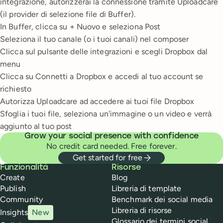
integrazione, autorizzerai la connessione tramite Uploadcare
(il provider di selezione file di Buffer).
In Buffer, clicca su + Nuovo e seleziona Post
Seleziona il tuo canale (o i tuoi canali) nel composer
Clicca sul pulsante delle integrazioni e scegli Dropbox dal
menu
Clicca su Connetti a Dropbox e accedi al tuo account se
richiesto
Autorizza Uploadcare ad accedere ai tuoi file Dropbox
Sfoglia i tuoi file, seleziona un'immagine o un video e verrà
aggiunto al tuo post
Grow your social presence with confidence
No credit card needed. Free forever.
Get started for free
Buffer
Funzionalità
Risorse
Create
Blog
Publish
Libreria di template
Community
Benchmark dei social media
Libreria di risorse
Insights
New
Glossario dei termini social