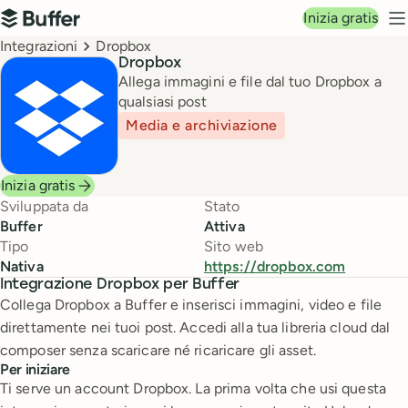
Navigazione principale
Inizia gratis
Buffer
M
Breadcrumbs
Integrazioni
Dropbox
Dropbox
Allega immagini e file dal tuo Dropbox a
qualsiasi post
Media e archiviazione
Inizia gratis
Sviluppata da
Stato
Buffer
Attiva
Tipo
Sito web
Nativa
https://dropbox.com
Integrazione Dropbox per Buffer
Collega Dropbox a Buffer e inserisci immagini, video e file
direttamente nei tuoi post. Accedi alla tua libreria cloud dal
composer senza scaricare né ricaricare gli asset.
Per iniziare
Ti serve un account Dropbox. La prima volta che usi questa