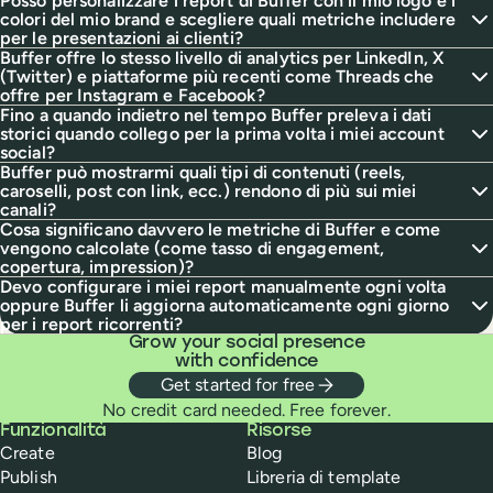
Posso personalizzare i report di Buffer con il mio logo e i
colori del mio brand e scegliere quali metriche includere
per le presentazioni ai clienti?
Buffer offre lo stesso livello di analytics per LinkedIn, X
(Twitter) e piattaforme più recenti come Threads che
offre per Instagram e Facebook?
Fino a quando indietro nel tempo Buffer preleva i dati
storici quando collego per la prima volta i miei account
social?
Buffer può mostrarmi quali tipi di contenuti (reels,
caroselli, post con link, ecc.) rendono di più sui miei
canali?
Cosa significano davvero le metriche di Buffer e come
vengono calcolate (come tasso di engagement,
copertura, impression)?
Devo configurare i miei report manualmente ogni volta
oppure Buffer li aggiorna automaticamente ogni giorno
per i report ricorrenti?
Grow your social presence
with confidence
Get started for free
No credit card needed. Free forever.
Buffer
Funzionalità
Risorse
Create
Blog
Publish
Libreria di template