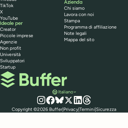
Azienda
TikTok
Chi siamo
X
Lavora con noi
YouTube
Stampa
Ideale per
Programma di affiliazione
Creator
Note legali
Piccole imprese
Mappa del sito
Agenzie
Non profit
Università
Sviluppatori
Startup
Buffer
Italiano
Social media
Instagram
Facebook
Bluesky
X
LinkedIn
Threads
Normative
Copyright ©
2026
Buffer
|
Privacy
|
Termini
|
Sicurezza