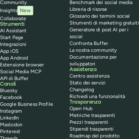
Community
Benchmark dei social media
Libreria di risorse
Insights
New
Glossario dei termini social
Collaborate
Strumenti di marketing gratuiti
Strumenti
Generatore di post AI per i
AI Assistant
social
Start Page
Confronta Buffer
Integrazioni
La nostra community
App iOS
Documentazione per
App Android
sviluppatori
Estensione browser
Assistenza
Social Media MCP
Centro assistenza
API di Buffer
Stato dei servizi
Canali
Changelog
Bluesky
Richiedi una funzionalità
Facebook
Trasparenza
Google Business Profile
Open Hub
Instagram
Metriche trasparenti
LinkedIn
Prezzi trasparenti
Mastodon
Stipendi trasparenti
Pinterest
Roadmap del prodotto
Threads