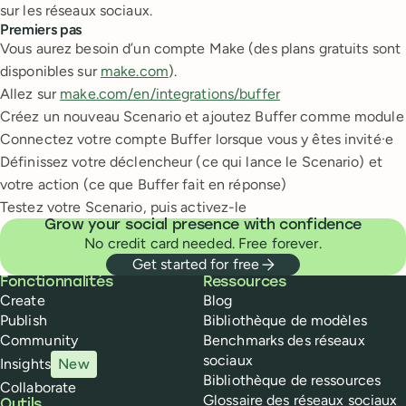
sur les réseaux sociaux.
Premiers pas
Vous aurez besoin d’un compte Make (des plans gratuits sont
disponibles sur
make.com
).
Allez sur
make.com/en/integrations/buffer
Créez un nouveau Scenario et ajoutez Buffer comme module
Connectez votre compte Buffer lorsque vous y êtes invité·e
Définissez votre déclencheur (ce qui lance le Scenario) et
votre action (ce que Buffer fait en réponse)
Testez votre Scenario, puis activez-le
Grow your social presence with confidence
No credit card needed. Free forever.
Get started for free
Buffer
Fonctionnalités
Ressources
Create
Blog
Publish
Bibliothèque de modèles
Community
Benchmarks des réseaux
sociaux
Insights
New
Bibliothèque de ressources
Collaborate
Glossaire des réseaux sociaux
Outils