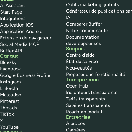
Outils marketing gratuits
AI Assistant
Générateur de publications par
Start Page
IA
Intégrations
Comparer Buffer
Application iOS
Notre communauté
Application Android
Documentation
Extension de navigateur
développeur·ses
Social Media MCP
Support
Buffer API
Centre d’aide
Canaux
État du service
Bluesky
Nouveautés
Facebook
Proposer une fonctionnalité
Google Business Profile
Transparence
Instagram
Open Hub
LinkedIn
Indicateurs transparents
Mastodon
Tarifs transparents
Pinterest
Salaires transparents
Threads
Roadmap produit
TikTok
Entreprise
X
À propos
YouTube
Carrières