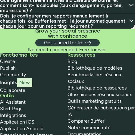
Que signifient réellement les indicateurs de Buffer et
comment sont-ils calculés (taux d’engagement, portée,
impressions) ?
Dois-je configurer mes rapports manuellement à
chaque fois, ou Buffer les met-il à jour automatiquement
chaque jour pour un reporting récurrent ?
Grow your social presence
with confidence
Get started for free
No credit card needed. Free forever.
Buffer
Fonctionnalités
Ressources
Create
Blog
Publish
Bibliothèque de modèles
Community
Benchmarks des réseaux
sociaux
Insights
New
Bibliothèque de ressources
Collaborate
Glossaire des réseaux sociaux
Outils
Outils marketing gratuits
AI Assistant
Générateur de publications par
Start Page
IA
Intégrations
Comparer Buffer
Application iOS
Notre communauté
Application Android
Documentation