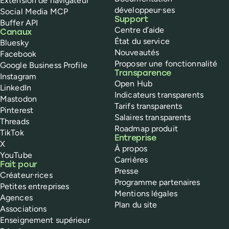
Extension de navigateur
développeur·ses
Social Media MCP
Support
Buffer API
Centre d’aide
Canaux
État du service
Bluesky
Nouveautés
Facebook
Proposer une fonctionnalité
Google Business Profile
Transparence
Instagram
Open Hub
LinkedIn
Indicateurs transparents
Mastodon
Tarifs transparents
Pinterest
Salaires transparents
Threads
Roadmap produit
TikTok
Entreprise
X
À propos
YouTube
Carrières
Fait pour
Presse
Créateur·rices
Programme partenaires
Petites entreprises
Mentions légales
Agences
Plan du site
Associations
Enseignement supérieur