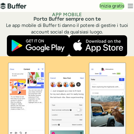
Navigazione principale
Inizia gratis
Buffer
M
APP MOBILE
Porta Buffer sempre con te
Le app mobile di Buffer ti danno il potere di gestire i tuoi
account social da qualsiasi luogo.
Scarica l'app Buffer su Google Play
Scarica l'app Buf