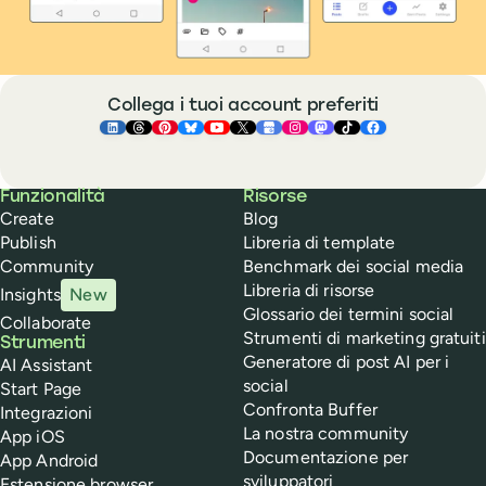
Collega i tuoi account preferiti
Buffer ×
Buffer ×
Buffer ×
LinkedIn
Buffer ×
Threads
Buffer ×
Pinterest
Buffer ×
Bluesky
Buffer ×
YouTube
Buffer ×
X
Buffer ×
Google Business Pr
Buffer ×
Instagram
Buffer ×
Mastodon
TikTok
Face
Buffer
Funzionalità
Risorse
Create
Blog
Publish
Libreria di template
Community
Benchmark dei social media
Libreria di risorse
Insights
New
Glossario dei termini social
Collaborate
Strumenti di marketing gratuiti
Strumenti
Generatore di post AI per i
AI Assistant
social
Start Page
Confronta Buffer
Integrazioni
La nostra community
App iOS
Documentazione per
App Android
sviluppatori
Estensione browser