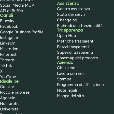
Assistenza
Social Media MCP
Centro assistenza
API di Buffer
Stato dei servizi
Canali
Changelog
Bluesky
Richiedi una funzionalità
Facebook
Trasparenza
Google Business Profile
Open Hub
Instagram
Metriche trasparenti
LinkedIn
Prezzi trasparenti
Mastodon
Stipendi trasparenti
Pinterest
Roadmap del prodotto
Threads
Azienda
TikTok
Chi siamo
X
Lavora con noi
YouTube
Stampa
Ideale per
Programma di affiliazione
Creator
Note legali
Piccole imprese
Mappa del sito
Agenzie
Non profit
Università