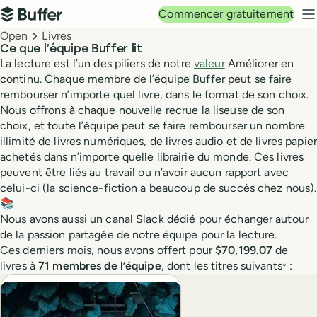
Navigation principale
Commencer gratuitement
Buffer
M
Breadcrumbs
Open
Livres
Livres
Ce que l’équipe Buffer lit
La lecture est l’un des piliers de notre
valeur
Améliorer en
continu. Chaque membre de l’équipe Buffer peut se faire
rembourser n’importe quel livre, dans le format de son choix.
Nous offrons à chaque nouvelle recrue la liseuse de son
choix, et toute l’équipe peut se faire rembourser un nombre
illimité de livres numériques, de livres audio et de livres papier
achetés dans n’importe quelle librairie du monde. Ces livres
peuvent être liés au travail ou n’avoir aucun rapport avec
celui-ci (la science-fiction a beaucoup de succès chez nous).
📚
Nous avons aussi un canal Slack dédié pour échanger autour
de la passion partagée de notre équipe pour la lecture.
Ces derniers mois, nous avons offert pour
$70,199.07
de
livres à
71 membres de l’équipe
, dont les titres suivants
:
*