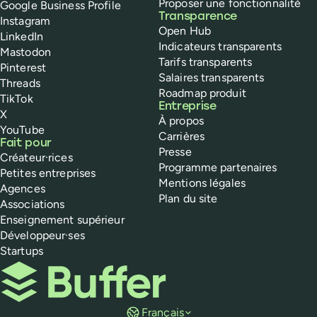
Proposer une fonctionnalité
Google Business Profile
Transparence
Instagram
Open Hub
LinkedIn
Indicateurs transparents
Mastodon
Tarifs transparents
Pinterest
Salaires transparents
Threads
Roadmap produit
TikTok
Entreprise
X
À propos
YouTube
Carrières
Fait pour
Presse
Créateur·rices
Programme partenaires
Petites entreprises
Mentions légales
Agences
Plan du site
Associations
Enseignement supérieur
Développeur·ses
Startups
Buffer
Français