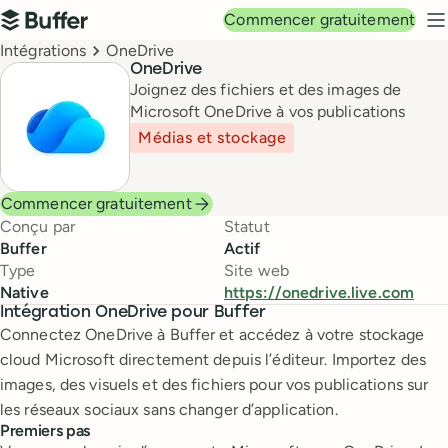
Navigation principale
Commencer gratuitement
Buffer
M
Breadcrumbs
Intégrations
OneDrive
OneDrive
Joignez des fichiers et des images de
Microsoft OneDrive à vos publications
Médias et stockage
Commencer gratuitement
Conçu par
Statut
Buffer
Actif
Type
Site web
Native
https://onedrive.live.com
Intégration OneDrive pour Buffer
Connectez OneDrive à Buffer et accédez à votre stockage
cloud Microsoft directement depuis l’éditeur. Importez des
images, des visuels et des fichiers pour vos publications sur
les réseaux sociaux sans changer d’application.
Premiers pas