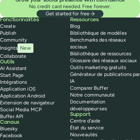
Grow your social presence with confidence
No credit card needed. Free forever.
Get started for free
Buffer
Fonctionnalités
Ressources
Create
Blog
Publish
Bibliothèque de modèles
Community
Benchmarks des réseaux
sociaux
Insights
New
Bibliothèque de ressources
Collaborate
Glossaire des réseaux sociaux
Outils
Outils marketing gratuits
AI Assistant
Générateur de publications par
Start Page
IA
Intégrations
Comparer Buffer
Application iOS
Notre communauté
Application Android
Documentation
Extension de navigateur
développeur·ses
Social Media MCP
Support
Buffer API
Centre d’aide
Canaux
État du service
Bluesky
Nouveautés
Facebook