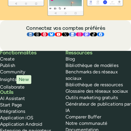
Connectez vos comptes préférés
Buffer ×
Buffer ×
Buffer ×
LinkedIn
Buffer ×
Threads
Buffer ×
Pinterest
Buffer ×
Bluesky
Buffer ×
YouTube
Buffer ×
X
Buffer ×
Google Business Pr
Buffer ×
Instagram
Buffer ×
Mastodon
TikTok
Face
Buffer
Fonctionnalités
Ressources
Create
Blog
Publish
Bibliothèque de modèles
Community
Benchmarks des réseaux
sociaux
Insights
New
Bibliothèque de ressources
Collaborate
Glossaire des réseaux sociaux
Outils
Outils marketing gratuits
AI Assistant
Générateur de publications par
Start Page
IA
Intégrations
Comparer Buffer
Application iOS
Notre communauté
Application Android
Documentation
Extension de navigateur