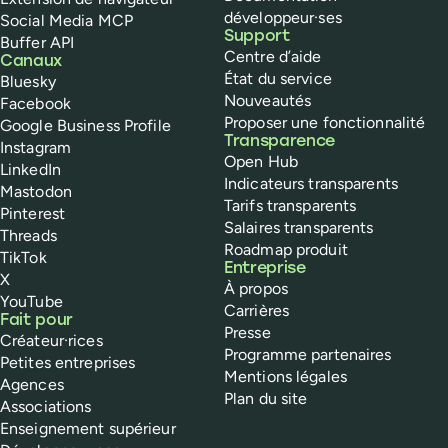
développeur·ses
Social Media MCP
Support
Buffer API
Centre d’aide
Canaux
État du service
Bluesky
Nouveautés
Facebook
Proposer une fonctionnalité
Google Business Profile
Transparence
Instagram
Open Hub
LinkedIn
Indicateurs transparents
Mastodon
Tarifs transparents
Pinterest
Salaires transparents
Threads
Roadmap produit
TikTok
Entreprise
X
À propos
YouTube
Carrières
Fait pour
Presse
Créateur·rices
Programme partenaires
Petites entreprises
Mentions légales
Agences
Plan du site
Associations
Enseignement supérieur