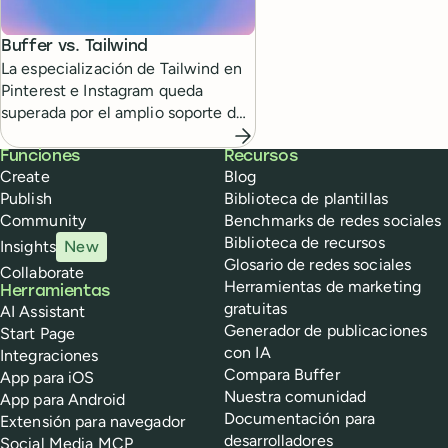
Buffer vs.
Tailwind
La especialización de Tailwind en
Pinterest e Instagram queda
superada por el amplio soporte de
Buffer para diversas redes sociales.
Buffer
Funciones
Recursos
Create
Blog
Publish
Biblioteca de plantillas
Community
Benchmarks de redes sociales
Biblioteca de recursos
Insights
New
Glosario de redes sociales
Collaborate
Herramientas de marketing
Herramientas
gratuitas
AI Assistant
Generador de publicaciones
Start Page
con IA
Integraciones
Compara Buffer
App para iOS
Nuestra comunidad
App para Android
Documentación para
Extensión para navegador
desarrolladores
Social Media MCP