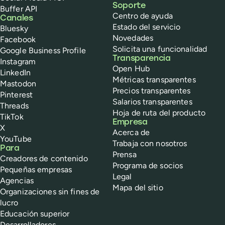
Soporte
Buffer API
Centro de ayuda
Canales
Estado del servicio
Bluesky
Novedades
Facebook
Solicita una funcionalidad
Google Business Profile
Transparencia
Instagram
Open Hub
LinkedIn
Métricas transparentes
Mastodon
Precios transparentes
Pinterest
Salarios transparentes
Threads
Hoja de ruta del producto
TikTok
Empresa
X
Acerca de
YouTube
Trabaja con nosotros
Para
Prensa
Creadores de contenido
Programa de socios
Pequeñas empresas
Legal
Agencias
Mapa del sitio
Organizaciones sin fines de
lucro
Educación superior
Desarrolladores