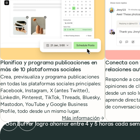
Planifica y programa publicaciones en
Conecta con 
más de 10 plataformas sociales
relaciones au
Crea, previsualiza y programa publicaciones
Responde a com
en todas las plataformas sociales principales:
opiniones de cl
Facebook, Instagram, X (antes Twitter),
desde un solo l
LinkedIn, Pinterest, TikTok, Threads, Bluesky,
aprende direct
Mastodon, YouTube y Google Business
de conversacion
Profile, todo desde un mismo lugar.
Más información
Previous testimonial
Next testimonial
What people are saying
Con Buffer logro ahorrar entre 4 y 5 horas cada sem