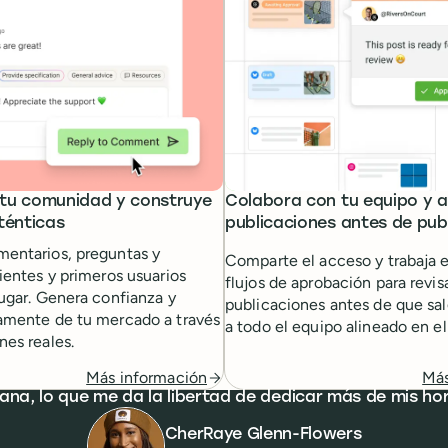
tu comunidad y construye
Colabora con tu equipo y 
ténticas
publicaciones antes de publ
entarios, preguntas y
Comparte el acceso y trabaja 
ientes y primeros usuarios
flujos de aprobación para revisa
ugar. Genera confianza y
publicaciones antes de que sa
amente de tu mercado a través
a todo el equipo alineado en e
es reales.
Más
Más información
ana, lo que me da la libertad de dedicar más de mis ho
CherRaye Glenn-Flowers