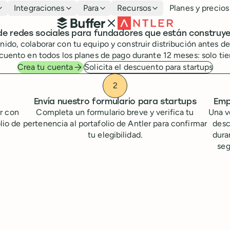
Integraciones
Para
Recursos
Planes y precios
Buffer y Antler
e redes sociales para fundadores que están construy
enido, colaborar con tu equipo y construir distribución antes
uento en todos los planes de pago durante 12 meses: solo tiene
Crea tu cuenta
Solicita el descuento para startups
Cómo conseguir tu descuent
Envía nuestro formulario para startups
Emp
er con
Completa un formulario breve y verifica tu
Una v
lio de
pertenencia al portafolio de Antler para confirmar
desc
tu elegibilidad.
dura
seg