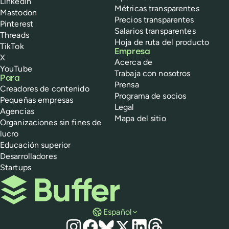
LinkedIn
Métricas transparentes
Mastodon
Precios transparentes
Pinterest
Salarios transparentes
Threads
Hoja de ruta del producto
TikTok
Empresa
X
Acerca de
YouTube
Trabaja con nosotros
Para
Prensa
Creadores de contenido
Programa de socios
Pequeñas empresas
Legal
Agencias
Mapa del sitio
Organizaciones sin fines de
lucro
Educación superior
Desarrolladores
Startups
Buffer
Español
Redes sociales
Instagram
Facebook
Bluesky
X
LinkedIn
Threads