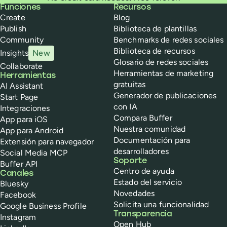
Buffer
Funciones
Recursos
Create
Blog
Publish
Biblioteca de plantillas
Community
Benchmarks de redes sociales
Biblioteca de recursos
Insights
New
Glosario de redes sociales
Collaborate
Herramientas de marketing
Herramientas
gratuitas
AI Assistant
Generador de publicaciones
Start Page
con IA
Integraciones
Compara Buffer
App para iOS
Nuestra comunidad
App para Android
Documentación para
Extensión para navegador
desarrolladores
Social Media MCP
Soporte
Buffer API
Centro de ayuda
Canales
Estado del servicio
Bluesky
Novedades
Facebook
Solicita una funcionalidad
Google Business Profile
Transparencia
Instagram
Open Hub