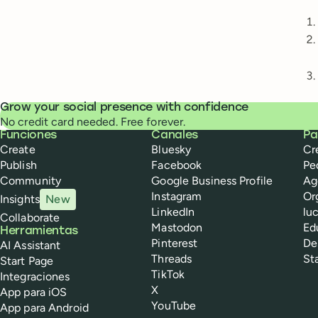
Grow your social presence with confidence
No credit card needed. Free forever.
Buffer
Funciones
Canales
Pa
Create
Bluesky
Cr
Publish
Facebook
Pe
Community
Google Business Profile
Ag
Instagram
Or
Insights
New
LinkedIn
lu
Collaborate
Mastodon
Ed
Herramientas
Pinterest
De
AI Assistant
Threads
St
Start Page
TikTok
Integraciones
X
App para iOS
YouTube
App para Android