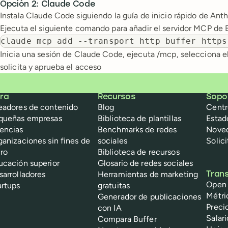
Opción 2: Claude Code
Instala Claude Code siguiendo la guía de inicio rápido de Ant
Ejecuta el siguiente comando para añadir el servidor MCP de 
claude mcp add --transport http buffer https
Inicia una sesión de Claude Code, ejecuta /mcp, selecciona el 
solicita y aprueba el acceso
ra
Recursos
Sopo
eadores de contenido
Blog
Centr
queñas empresas
Biblioteca de plantillas
Estad
encias
Benchmarks de redes
Nove
ganizaciones sin fines de
sociales
Solic
cro
Biblioteca de recursos
ucación superior
Glosario de redes sociales
sarrolladores
Herramientas de marketing
Tran
Open
artups
gratuitas
Métri
Generador de publicaciones
Preci
con IA
Salar
Compara Buffer