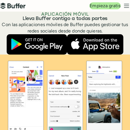
Navegación principal
Empieza gratis
Buffer
M
APLICACIÓN MÓVIL
Lleva Buffer contigo a todas partes
Con las aplicaciones móviles de Buffer puedes gestionar tus
redes sociales desde donde quieras.
Descarga la app de Buffer en Google Play
Descarga la app 