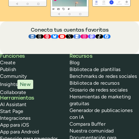
Conecta tus cuentas favoritas
Buffer ×
Buffer ×
Buffer ×
LinkedIn
Buffer ×
Threads
Buffer ×
Pinterest
Buffer ×
Bluesky
Buffer ×
YouTube
Buffer ×
X
Buffer ×
Google Business Pr
Buffer ×
Instagram
Buffer ×
Mastodon
TikTok
Face
Buffer
Funciones
Recursos
Create
Blog
Publish
Biblioteca de plantillas
Community
Benchmarks de redes sociales
Biblioteca de recursos
Insights
New
Glosario de redes sociales
Collaborate
Herramientas de marketing
Herramientas
gratuitas
AI Assistant
Generador de publicaciones
Start Page
con IA
Integraciones
Compara Buffer
App para iOS
Nuestra comunidad
App para Android
Documentación para
Extensión para navegador