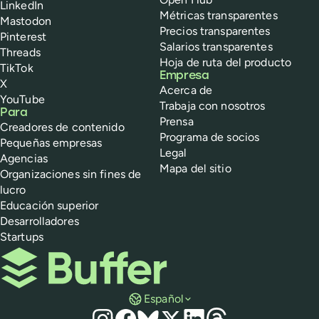
LinkedIn
Métricas transparentes
Mastodon
Precios transparentes
Pinterest
Salarios transparentes
Threads
Hoja de ruta del producto
TikTok
Empresa
X
Acerca de
YouTube
Trabaja con nosotros
Para
Prensa
Creadores de contenido
Programa de socios
Pequeñas empresas
Legal
Agencias
Mapa del sitio
Organizaciones sin fines de
lucro
Educación superior
Desarrolladores
Startups
Buffer
Español
Redes sociales
Instagram
Facebook
Bluesky
X
LinkedIn
Threads