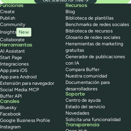
Buffer
Funciones
Recursos
Create
Blog
Publish
Biblioteca de plantillas
Community
Benchmarks de redes sociales
Biblioteca de recursos
Insights
New
Glosario de redes sociales
Collaborate
Herramientas de marketing
Herramientas
gratuitas
AI Assistant
Generador de publicaciones
Start Page
con IA
Integraciones
Compara Buffer
App para iOS
Nuestra comunidad
App para Android
Documentación para
Extensión para navegador
desarrolladores
Social Media MCP
Soporte
Buffer API
Centro de ayuda
Canales
Estado del servicio
Bluesky
Novedades
Facebook
Solicita una funcionalidad
Google Business Profile
Transparencia
Instagram
Open Hub