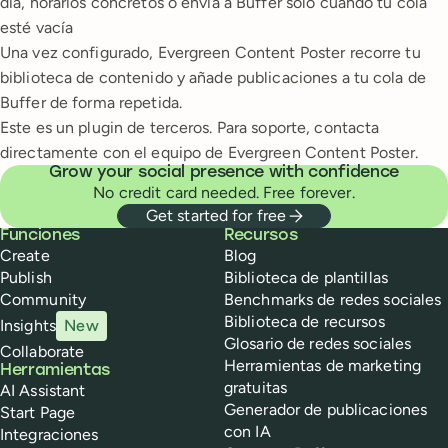
día, horarios concretos o envía a Buffer solo cuando tu cola
esté vacía
Una vez configurado, Evergreen Content Poster recorre tu
biblioteca de contenido y añade publicaciones a tu cola de
Buffer de forma repetida.
Este es un plugin de terceros. Para soporte, contacta
directamente con el equipo de Evergreen Content Poster.
Grow your social presence with confidence
No credit card needed. Free forever.
Get started for free
Buffer
Funciones
Recursos
Create
Blog
Publish
Biblioteca de plantillas
Community
Benchmarks de redes sociales
Biblioteca de recursos
Insights
New
Glosario de redes sociales
Collaborate
Herramientas de marketing
Herramientas
gratuitas
AI Assistant
Generador de publicaciones
Start Page
con IA
Integraciones