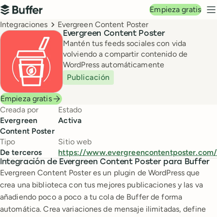
Navegación principal
Empieza gratis
Buffer
M
Breadcrumbs
Integraciones
Evergreen Content Poster
Evergreen Content Poster
Mantén tus feeds sociales con vida
volviendo a compartir contenido de
WordPress automáticamente
Publicación
Empieza gratis
Creada por
Estado
Evergreen
Activa
Content Poster
Tipo
Sitio web
De terceros
https://www.evergreencontentposter.com/
Integración de Evergreen Content Poster para Buffer
Evergreen Content Poster es un plugin de WordPress que
crea una biblioteca con tus mejores publicaciones y las va
añadiendo poco a poco a tu cola de Buffer de forma
automática. Crea variaciones de mensaje ilimitadas, define