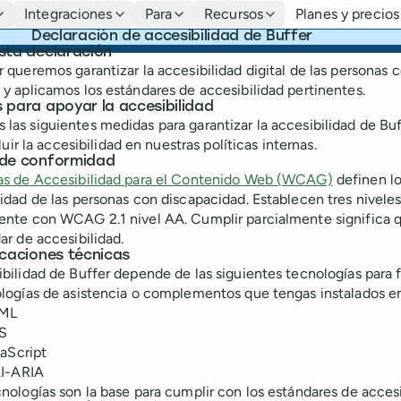
Integraciones
Para
Recursos
Planes y precios
Declaración de accesibilidad de Buffer
sta declaración
r queremos garantizar la accesibilidad digital de las personas
 y aplicamos los estándares de accesibilidad pertinentes.
 para apoyar la accesibilidad
las siguientes medidas para garantizar la accesibilidad de Buf
luir la accesibilidad en nuestras políticas internas.
 de conformidad
as de Accesibilidad para el Contenido Web (WCAG)
definen lo
lidad de las personas con discapacidad. Establecen tres nivele
ente con WCAG 2.1 nivel AA. Cumplir parcialmente significa q
ar de accesibilidad.
icaciones técnicas
ibilidad de Buffer depende de las siguientes tecnologías par
ologías de asistencia o complementos que tengas instalados en
ML
S
aScript
I-ARIA
cnologías son la base para cumplir con los estándares de accesi