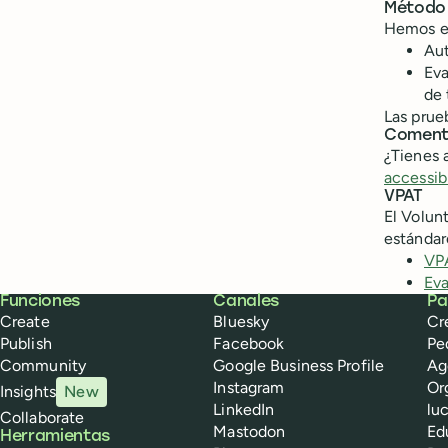
Método 
Hemos ev
Au
Eva
de 
Las prue
Coment
¿Tienes 
accessib
VPAT
El Volun
estándar
VP
Eva
Buffer
Funciones
Canales
Pa
Create
Bluesky
Cr
Publish
Facebook
Pe
Community
Google Business Profile
Ag
Instagram
Or
Insights
New
LinkedIn
lu
Collaborate
Mastodon
Ed
Herramientas