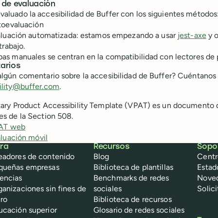
de evaluación
aluado la accesibilidad de Buffer con los siguientes métodos
toevaluación
luación automatizada: estamos empezando a usar
jest-axe
y o
trabajo.
bas manuales se centran en la compatibilidad con lectores de
arios
algún comentario sobre la accesibilidad de Buffer? Cuéntanos 
ility@buffer.com
.
tary Product Accessibility Template (VPAT) es un documento q
es de la Section 508.
AT web
luación móvil
ra
Recursos
Sopo
eadores de contenido
Blog
Centr
queñas empresas
Biblioteca de plantillas
Estad
encias
Benchmarks de redes
Nove
ganizaciones sin fines de
sociales
Solic
cro
Biblioteca de recursos
ucación superior
Glosario de redes sociales