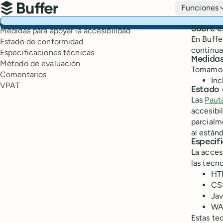
Navegación principal
Funciones
Buffer
Table of contents
Sobre e
Medidas para apoyar la accesibilidad
En Buffe
Estado de conformidad
continua
Especificaciones técnicas
Medidas
Método de evaluación
Tomamos 
Comentarios
Inc
VPAT
Estado
Las
Paut
accesibi
parcialm
al estánd
Especif
La acces
las tecn
HT
CS
Jav
WA
Estas te